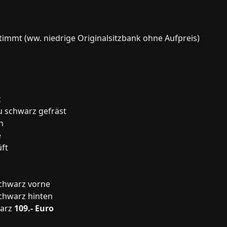
timmt (ww. niedrige Originalsitzbank ohne Aufpreis)
z
u schwarz gefräst
n
e
üft
schwarz vorne
schwarz hinten
warz
109.- Euro