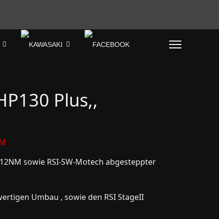
HP130 Plus,,
NM
PS 112NM sowie RSI-SW-Motech abgesteppter
ertigen Umbau , sowie den RSI StageII